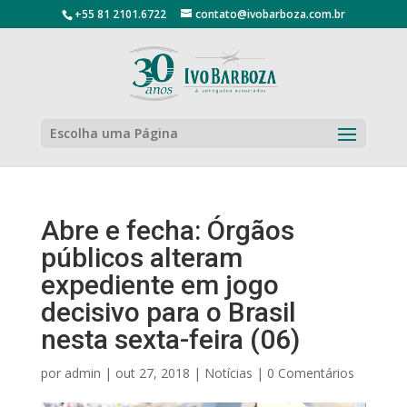
+55 81 2101.6722
contato@ivobarboza.com.br
Escolha uma Página
Abre e fecha: Órgãos
públicos alteram
expediente em jogo
decisivo para o Brasil
nesta sexta-feira (06)
por
admin
|
out 27, 2018
|
Notícias
|
0 Comentários