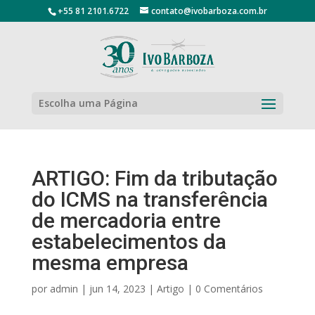
+55 81 2101.6722
contato@ivobarboza.com.br
Escolha uma Página
ARTIGO: Fim da tributação
do ICMS na transferência
de mercadoria entre
estabelecimentos da
mesma empresa
por
admin
|
jun 14, 2023
|
Artigo
|
0 Comentários