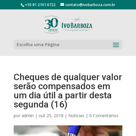
+55 81 2101.6722
contato@ivobarboza.com.br
Escolha uma Página
Cheques de qualquer valor
serão compensados em
um dia útil a partir desta
segunda (16)
por
admin
|
out 25, 2018
|
Notícias
|
0 Comentários