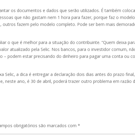
evantar os documentos e dados que serão utilizados. É também coloc
soas que não gastam nem 1 hora para fazer, porque faz o modelo “
nto, outros fazem pelo modelo completo. Pode ser bem mais demorado
iar o que é melhor para a situação do contribuinte. “Quem deixa para
valor atualizado pela Selic. Nos bancos, para o investidor comum, n
ído – podem estar precisando do dinheiro para pagar uma conta ou c
a Selic, a dica é entregar a declaração dois dias antes do prazo fina
ue, neste ano, é 30 de abril, poderá trazer outro problema em razão 
ampos obrigatórios são marcados com
*