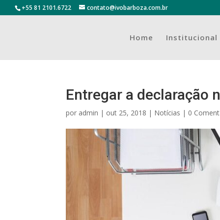
+55 81 2101.6722
contato@ivobarboza.com.br
Home
Institucional
Entregar a declaração 
por
admin
|
out 25, 2018
|
Notícias
|
0 Coment