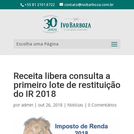
+55 81 2101.6722
contato@ivobarboza.com.br
Escolha uma Página
Receita libera consulta a
primeiro lote de restituição
do IR 2018
por
admin
|
out 26, 2018
|
Notícias
|
0 Comentários