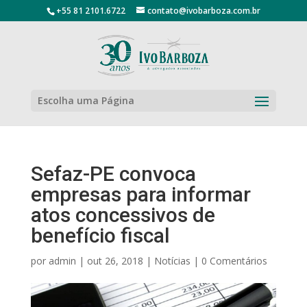
+55 81 2101.6722
contato@ivobarboza.com.br
Escolha uma Página
Sefaz-PE convoca
empresas para informar
atos concessivos de
benefício fiscal
por
admin
|
out 26, 2018
|
Notícias
|
0 Comentários