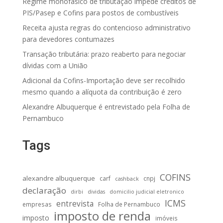
Regime monofásico de tributação impede créditos de
PIS/Pasep e Cofins para postos de combustíveis
Receita ajusta regras do contencioso administrativo
para devedores contumazes
Transação tributária: prazo reaberto para negociar
dívidas com a União
Adicional da Cofins-Importação deve ser recolhido
mesmo quando a alíquota da contribuição é zero
Alexandre Albuquerque é entrevistado pela Folha de
Pernambuco
Tags
COFINS
alexandre albuquerque
carf
cnpj
cashback
declaração
dirbi
dividas
domicilio judicial eletronico
ICMS
entrevista
empresas
Folha de Pernambuco
imposto de renda
imposto
imóveis