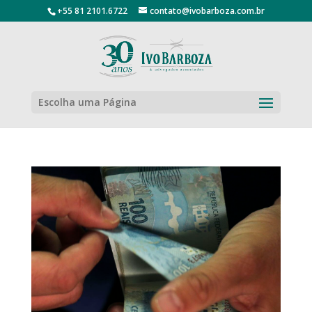
+55 81 2101.6722
contato@ivobarboza.com.br
Escolha uma Página