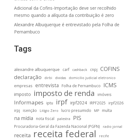
Adicional da Cofins-Importação deve ser recolhido
mesmo quando a alíquota da contribuição é zero
Alexandre Albuquerque é entrevistado pela Folha de
Pernambuco
Tags
COFINS
alexandre albuquerque
carf
cnpj
cashback
declaração
dirbi
dividas
domicilio judicial eletronico
ICMS
entrevista
empresas
Folha de Pernambuco
imposto de renda
imposto
imóveis
irpf
Informapes
irpf2024
iptu
IRPF2025
irpf2026
irpj
isenção
lucro presumido
multa
Litígio Zero
MP
PIS
na mídia
nota fiscal
palestra
Procuradoria-Geral da Fazenda Nacional (PGFN)
radio jornal
receita federal
receita
recife