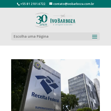
+55 81 2101.6722
contato@ivobarboza.com.br
Escolha uma Página