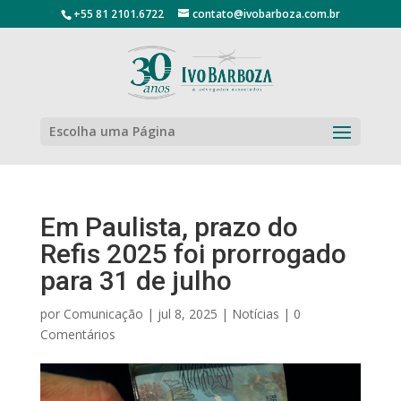
+55 81 2101.6722
contato@ivobarboza.com.br
Escolha uma Página
Em Paulista, prazo do
Refis 2025 foi prorrogado
para 31 de julho
por
Comunicação
|
jul 8, 2025
|
Notícias
|
0
Comentários