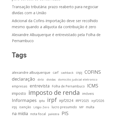
Transação tributária: prazo reaberto para negociar
dívidas com a União
Adicional da Cofins-Importação deve ser recolhido
mesmo quando a alíquota da contribuição é zero
Alexandre Albuquerque é entrevistado pela Folha de
Pernambuco
Tags
COFINS
alexandre albuquerque
carf
cnpj
cashback
declaração
dirbi
dividas
domicilio judicial eletronico
ICMS
entrevista
empresas
Folha de Pernambuco
imposto de renda
imposto
imóveis
irpf
Informapes
irpf2024
iptu
IRPF2025
irpf2026
irpj
isenção
lucro presumido
multa
Litígio Zero
MP
PIS
na mídia
nota fiscal
palestra