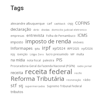
Tags
COFINS
alexandre albuquerque
carf
cnpj
cashback
declaração
dirbi
dividas
domicilio judicial eletronico
ICMS
entrevista
empresas
Folha de Pernambuco
imposto de renda
imposto
imóveis
irpf
Informapes
irpf2024
iptu
IRPF2025
irpf2026
irpj
isenção
lucro presumido
multa
Litígio Zero
MP
PIS
na mídia
nota fiscal
palestra
Procuradoria-Geral da Fazenda Nacional (PGFN)
radio jornal
receita federal
receita
recife
Reforma Tributária
rádio
reoneração
stf
stj
Supremo Tribunal Federal
supermercados
tributos