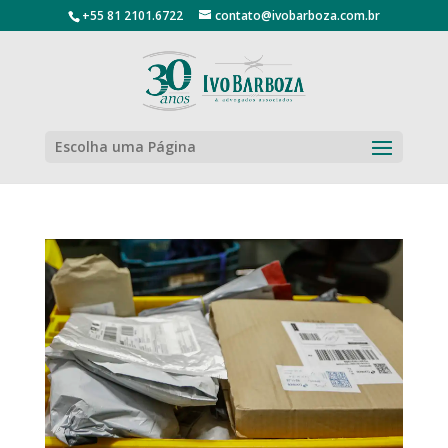
+55 81 2101.6722
contato@ivobarboza.com.br
Escolha uma Página