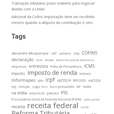
Transação tributária: prazo reaberto para negociar
dívidas com a União
Adicional da Cofins-Importação deve ser recolhido
mesmo quando a alíquota da contribuição é zero
Tags
COFINS
alexandre albuquerque
carf
cnpj
cashback
declaração
dirbi
dividas
domicilio judicial eletronico
ICMS
entrevista
empresas
Folha de Pernambuco
imposto de renda
imposto
imóveis
irpf
Informapes
irpf2024
iptu
IRPF2025
irpf2026
irpj
isenção
lucro presumido
multa
Litígio Zero
MP
PIS
na mídia
nota fiscal
palestra
Procuradoria-Geral da Fazenda Nacional (PGFN)
radio jornal
receita federal
receita
recife
Reforma Tributária