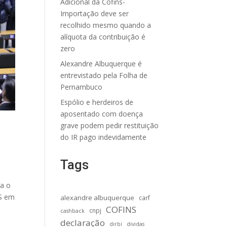
Adicional da Cofins-
Importação deve ser
recolhido mesmo quando a
alíquota da contribuição é
zero
Alexandre Albuquerque é
entrevistado pela Folha de
Pernambuco
Espólio e herdeiros de
aposentado com doença
grave podem pedir restituição
do IR pago indevidamente
Tags
ra o
SS em
alexandre albuquerque
carf
COFINS
cnpj
cashback
declaração
dirbi
dividas