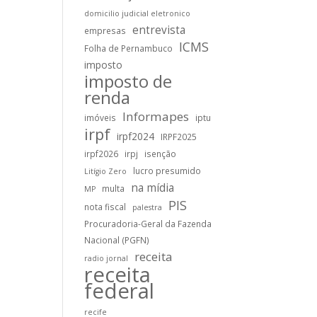
domicilio judicial eletronico
entrevista
empresas
ICMS
Folha de Pernambuco
imposto
imposto de
renda
Informapes
imóveis
iptu
irpf
irpf2024
IRPF2025
irpf2026
irpj
isenção
lucro presumido
Litígio Zero
na mídia
multa
MP
PIS
nota fiscal
palestra
Procuradoria-Geral da Fazenda
Nacional (PGFN)
receita
radio jornal
receita
federal
recife