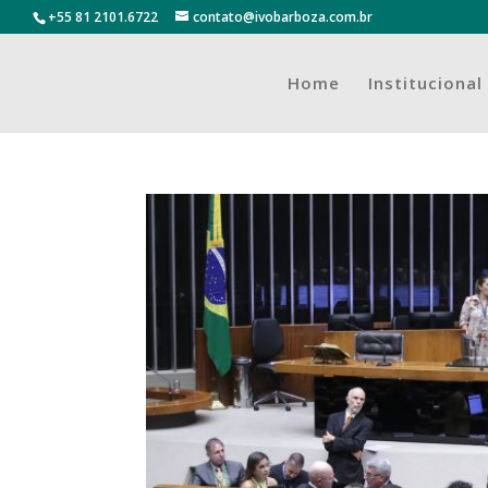
+55 81 2101.6722
contato@ivobarboza.com.br
Home
Institucional