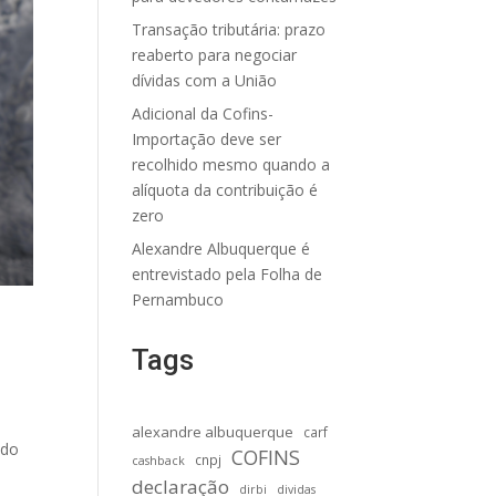
Transação tributária: prazo
reaberto para negociar
dívidas com a União
Adicional da Cofins-
Importação deve ser
recolhido mesmo quando a
alíquota da contribuição é
zero
Alexandre Albuquerque é
entrevistado pela Folha de
Pernambuco
Tags
alexandre albuquerque
carf
 do
COFINS
cnpj
cashback
declaração
dirbi
dividas