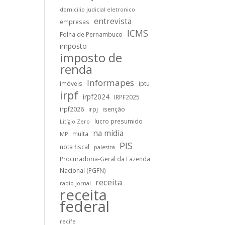
domicilio judicial eletronico
entrevista
empresas
ICMS
Folha de Pernambuco
imposto
imposto de
renda
Informapes
imóveis
iptu
irpf
irpf2024
IRPF2025
irpf2026
irpj
isenção
lucro presumido
Litígio Zero
na mídia
multa
MP
PIS
nota fiscal
palestra
Procuradoria-Geral da Fazenda
Nacional (PGFN)
receita
radio jornal
receita
federal
recife