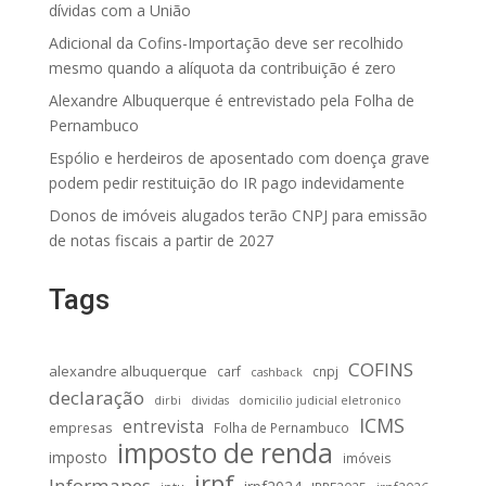
dívidas com a União
Adicional da Cofins-Importação deve ser recolhido
mesmo quando a alíquota da contribuição é zero
Alexandre Albuquerque é entrevistado pela Folha de
Pernambuco
Espólio e herdeiros de aposentado com doença grave
podem pedir restituição do IR pago indevidamente
Donos de imóveis alugados terão CNPJ para emissão
de notas fiscais a partir de 2027
Tags
COFINS
alexandre albuquerque
carf
cnpj
cashback
declaração
dirbi
dividas
domicilio judicial eletronico
ICMS
entrevista
empresas
Folha de Pernambuco
imposto de renda
imposto
imóveis
irpf
Informapes