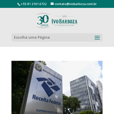
+55 81 2101.6722
contato@ivobarboza.com.br
Escolha uma Página