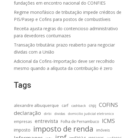
fundações em encontro nacional do CONFIES
Regime monofásico de tributação impede créditos de
PIS/Pasep e Cofins para postos de combustíveis
Receita ajusta regras do contencioso administrativo
para devedores contumazes
Transação tributária: prazo reaberto para negociar
dívidas com a União
Adicional da Cofins-Importação deve ser recolhido
mesmo quando a alíquota da contribuição é zero
Tags
COFINS
alexandre albuquerque
carf
cnpj
cashback
declaração
dirbi
dividas
domicilio judicial eletronico
ICMS
entrevista
empresas
Folha de Pernambuco
imposto de renda
imposto
imóveis
irpf
Informapes