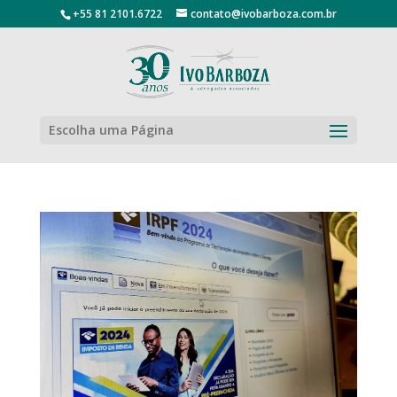
+55 81 2101.6722
contato@ivobarboza.com.br
Escolha uma Página