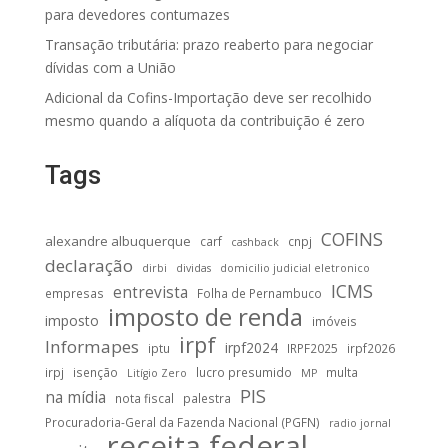
para devedores contumazes
Transação tributária: prazo reaberto para negociar
dívidas com a União
Adicional da Cofins-Importação deve ser recolhido
mesmo quando a alíquota da contribuição é zero
Tags
COFINS
alexandre albuquerque
carf
cnpj
cashback
declaração
dirbi
dividas
domicilio judicial eletronico
ICMS
entrevista
empresas
Folha de Pernambuco
imposto de renda
imposto
imóveis
irpf
Informapes
irpf2024
iptu
IRPF2025
irpf2026
irpj
isenção
lucro presumido
multa
Litígio Zero
MP
PIS
na mídia
nota fiscal
palestra
Procuradoria-Geral da Fazenda Nacional (PGFN)
radio jornal
receita federal