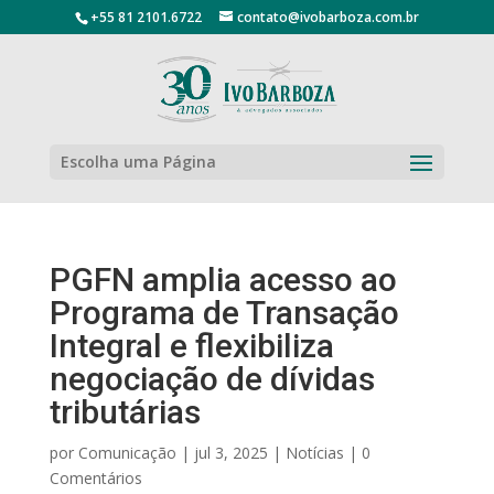
+55 81 2101.6722
contato@ivobarboza.com.br
Escolha uma Página
PGFN amplia acesso ao
Programa de Transação
Integral e flexibiliza
negociação de dívidas
tributárias
por
Comunicação
|
jul 3, 2025
|
Notícias
|
0
Comentários