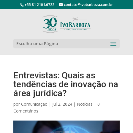
+55 81 2101.6722
contato@ivobarboza.com.br
Escolha uma Página
Entrevistas: Quais as
tendências de inovação na
área jurídica?
por
Comunicação
|
jul 2, 2024
|
Notícias
|
0
Comentários