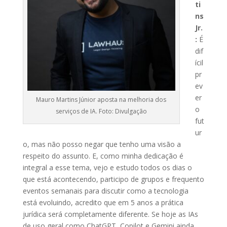
ti
ns
Jr.
:
É
dif
ícil
pr
ev
er
Mauro Martins Júnior aposta na melhoria dos
o
serviços de IA. Foto: Divulgação
fut
ur
o, mas não posso negar que tenho uma visão a
respeito do assunto. E, como minha dedicação é
integral a esse tema, vejo e estudo todos os dias o
que está acontecendo, participo de grupos e frequento
eventos semanais para discutir como a tecnologia
está evoluindo, acredito que em 5 anos a prática
jurídica será completamente diferente. Se hoje as IAs
de uso geral como ChatGPT, Copilot e Gemini ainda