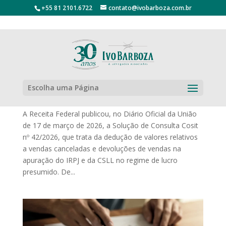
+55 81 2101.6722
contato@ivobarboza.com.br
Receita esclarece dedução de devoluções de
vendas no lucro presumido para IRPJ e CSLL
Escolha uma Página
por
Comunicação
|
abr 8, 2026
|
Notícias
A Receita Federal publicou, no Diário Oficial da União
de 17 de março de 2026, a Solução de Consulta Cosit
nº 42/2026, que trata da dedução de valores relativos
a vendas canceladas e devoluções de vendas na
apuração do IRPJ e da CSLL no regime de lucro
presumido. De...