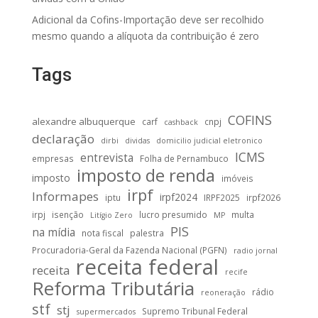
Adicional da Cofins-Importação deve ser recolhido
mesmo quando a alíquota da contribuição é zero
Tags
COFINS
alexandre albuquerque
carf
cnpj
cashback
declaração
dirbi
dividas
domicilio judicial eletronico
ICMS
entrevista
empresas
Folha de Pernambuco
imposto de renda
imposto
imóveis
irpf
Informapes
irpf2024
iptu
IRPF2025
irpf2026
irpj
isenção
lucro presumido
multa
Litígio Zero
MP
PIS
na mídia
nota fiscal
palestra
Procuradoria-Geral da Fazenda Nacional (PGFN)
radio jornal
receita federal
receita
recife
Reforma Tributária
rádio
reoneração
stf
stj
Supremo Tribunal Federal
supermercados