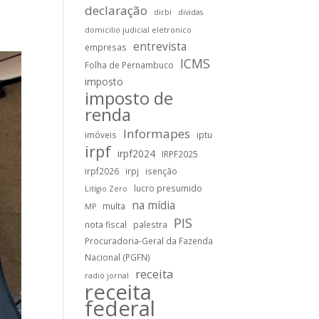
declaração
dirbi
dividas
domicilio judicial eletronico
entrevista
empresas
ICMS
Folha de Pernambuco
imposto
imposto de
renda
Informapes
imóveis
iptu
irpf
irpf2024
IRPF2025
irpf2026
irpj
isenção
lucro presumido
Litígio Zero
na mídia
multa
MP
PIS
nota fiscal
palestra
Procuradoria-Geral da Fazenda
Nacional (PGFN)
receita
radio jornal
receita
federal