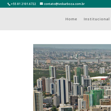
+55 81 2101.6722
contato@ivobarboza.com.br
Home
Institucional