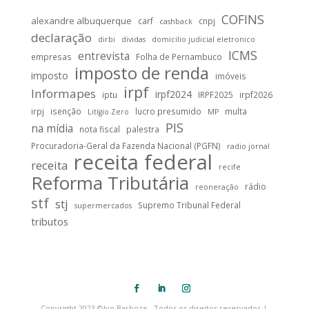
COFINS
alexandre albuquerque
carf
cnpj
cashback
declaração
dirbi
dividas
domicilio judicial eletronico
ICMS
entrevista
empresas
Folha de Pernambuco
imposto de renda
imposto
imóveis
irpf
Informapes
irpf2024
iptu
IRPF2025
irpf2026
irpj
isenção
lucro presumido
multa
Litígio Zero
MP
PIS
na mídia
nota fiscal
palestra
Procuradoria-Geral da Fazenda Nacional (PGFN)
radio jornal
receita federal
receita
recife
Reforma Tributária
rádio
reoneração
stf
stj
Supremo Tribunal Federal
supermercados
tributos
Copyright 2023 ©Ivo Barboza - Todos os direitos reservados |