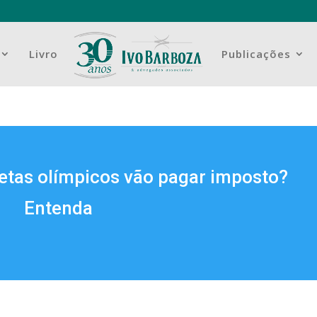
Livro
Publicações
letas olímpicos vão pagar imposto?
Entenda