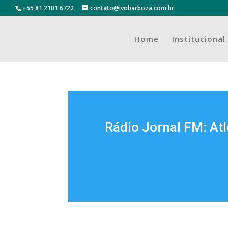
+55 81 2101.6722
contato@ivobarboza.com.br
Home
Institucional
Rádio Jornal FM: At