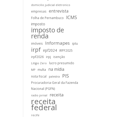
domicilio judicial eletronico
entrevista
empresas
ICMS
Folha de Pernambuco
imposto
imposto de
renda
Informapes
imóveis
iptu
irpf
irpf2024
IRPF2025
irpf2026
irpj
isenção
lucro presumido
Litígio Zero
na mídia
multa
MP
PIS
nota fiscal
palestra
Procuradoria-Geral da Fazenda
Nacional (PGFN)
receita
radio jornal
receita
federal
recife