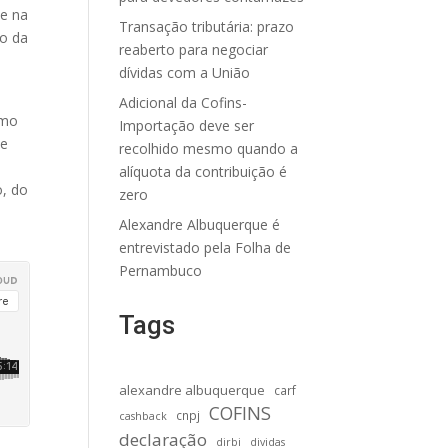
se na
Transação tributária: prazo
to da
reaberto para negociar
dívidas com a União
Adicional da Cofins-
omo
Importação deve ser
ve
recolhido mesmo quando a
alíquota da contribuição é
o, do
zero
Alexandre Albuquerque é
entrevistado pela Folha de
Pernambuco
Tags
alexandre albuquerque
carf
COFINS
cnpj
cashback
declaração
dirbi
dividas