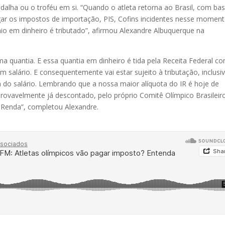
medalha ou o troféu em si. “Quando o atleta retorna ao Brasil, com ba
pagar os impostos de importação, PIS, Cofins incidentes nesse momen
o em dinheiro é tributado”, afirmou Alexandre Albuquerque na
a quantia. E essa quantia em dinheiro é tida pela Receita Federal c
salário. E consequentemente vai estar sujeito à tributação, inclusi
o salário. Lembrando que a nossa maior alíquota do IR é hoje de
provavelmente já descontado, pelo próprio Comitê Olímpico Brasileir
 Renda”, completou Alexandre.