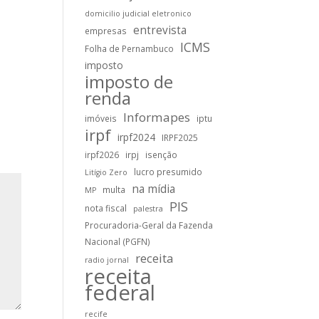
domicilio judicial eletronico
entrevista
empresas
ICMS
Folha de Pernambuco
imposto
imposto de
renda
Informapes
imóveis
iptu
irpf
irpf2024
IRPF2025
irpf2026
irpj
isenção
lucro presumido
Litígio Zero
na mídia
multa
MP
PIS
nota fiscal
palestra
Procuradoria-Geral da Fazenda
Nacional (PGFN)
receita
radio jornal
receita
federal
recife