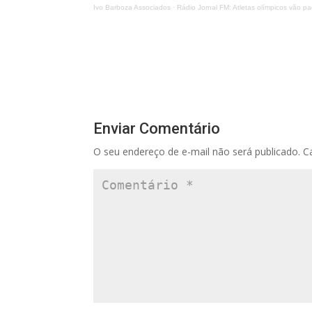
Ivo Barboza Associados
·
Rádio Jornal FM: Atletas olímpicos vão 
Enviar Comentário
O seu endereço de e-mail não será publicado.
C