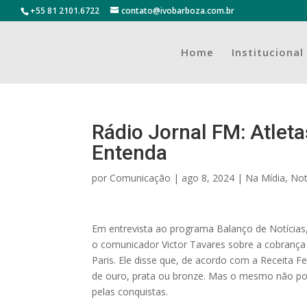
+55 81 2101.6722
contato@ivobarboza.com.br
Home
Institucional
Rádio Jornal FM: Atlet
Entenda
por
Comunicação
|
ago 8, 2024
|
Na Mídia
,
Not
Em entrevista ao programa Balanço de Notícias
o comunicador Victor Tavares sobre a cobrança
Paris. Ele disse que, de acordo com a Receita Fe
de ouro, prata ou bronze. Mas o mesmo não pod
pelas conquistas.