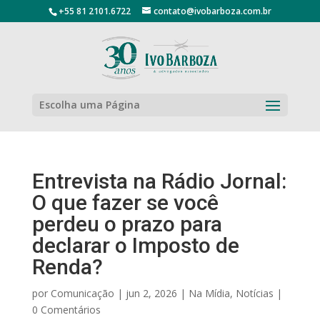
+55 81 2101.6722
contato@ivobarboza.com.br
Escolha uma Página
Entrevista na Rádio Jornal:
O que fazer se você
perdeu o prazo para
declarar o Imposto de
Renda?
por
Comunicação
|
jun 2, 2026
|
Na Mídia
,
Notícias
|
0 Comentários