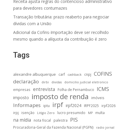
Receita ajusta regras do contencioso administrativo
para devedores contumazes
Transação tributária: prazo reaberto para negociar
dívidas com a União
Adicional da Cofins-Importação deve ser recolhido
mesmo quando a alíquota da contribuição é zero
Tags
COFINS
alexandre albuquerque
carf
cnpj
cashback
declaração
dirbi
dividas
domicilio judicial eletronico
ICMS
entrevista
empresas
Folha de Pernambuco
imposto de renda
imposto
imóveis
irpf
Informapes
irpf2024
iptu
IRPF2025
irpf2026
irpj
isenção
lucro presumido
multa
Litígio Zero
MP
PIS
na mídia
nota fiscal
palestra
Procuradoria-Geral da Fazenda Nacional (PGFN)
radio jornal