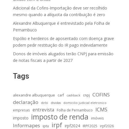
Adicional da Cofins-Importação deve ser recolhido
mesmo quando a alíquota da contribuição é zero
Alexandre Albuquerque é entrevistado pela Folha de
Pernambuco
Espólio e herdeiros de aposentado com doença grave
podem pedir restituição do IR pago indevidamente
Donos de imóveis alugados terão CNPJ para emissão
de notas fiscais a partir de 2027
Tags
COFINS
alexandre albuquerque
carf
cnpj
cashback
declaração
dirbi
dividas
domicilio judicial eletronico
ICMS
entrevista
empresas
Folha de Pernambuco
imposto de renda
imposto
imóveis
irpf
Informapes
irpf2024
iptu
IRPF2025
irpf2026