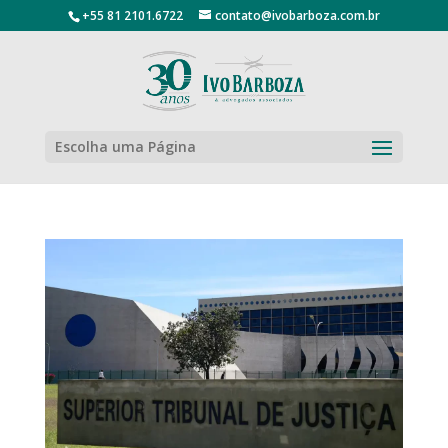
+55 81 2101.6722
contato@ivobarboza.com.br
Escolha uma Página