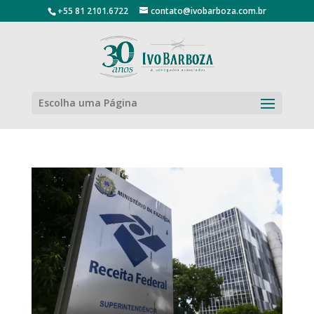
+55 81 2101.6722
contato@ivobarboza.com.br
Escolha uma Página