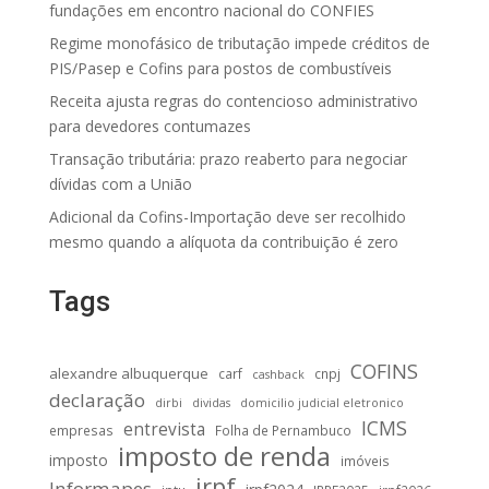
fundações em encontro nacional do CONFIES
Regime monofásico de tributação impede créditos de
PIS/Pasep e Cofins para postos de combustíveis
Receita ajusta regras do contencioso administrativo
para devedores contumazes
Transação tributária: prazo reaberto para negociar
dívidas com a União
Adicional da Cofins-Importação deve ser recolhido
mesmo quando a alíquota da contribuição é zero
Tags
COFINS
alexandre albuquerque
carf
cnpj
cashback
declaração
dirbi
dividas
domicilio judicial eletronico
ICMS
entrevista
empresas
Folha de Pernambuco
imposto de renda
imposto
imóveis
irpf
Informapes