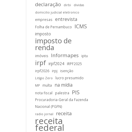
declaração
dirbi
dividas
domicilio judicial eletronico
entrevista
empresas
ICMS
Folha de Pernambuco
imposto
imposto de
renda
Informapes
imóveis
iptu
irpf
irpf2024
IRPF2025
irpf2026
irpj
isenção
lucro presumido
Litígio Zero
na mídia
multa
MP
PIS
nota fiscal
palestra
Procuradoria-Geral da Fazenda
Nacional (PGFN)
receita
radio jornal
receita
federal