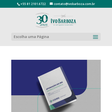
+55 81 2101.6722
contato@ivobarboza.com.br
Escolha uma Página