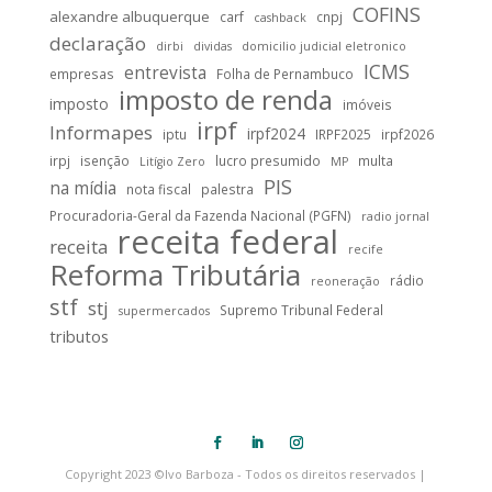
COFINS
alexandre albuquerque
carf
cnpj
cashback
declaração
dirbi
dividas
domicilio judicial eletronico
ICMS
entrevista
empresas
Folha de Pernambuco
imposto de renda
imposto
imóveis
irpf
Informapes
irpf2024
iptu
IRPF2025
irpf2026
irpj
isenção
lucro presumido
multa
Litígio Zero
MP
PIS
na mídia
nota fiscal
palestra
Procuradoria-Geral da Fazenda Nacional (PGFN)
radio jornal
receita federal
receita
recife
Reforma Tributária
rádio
reoneração
stf
stj
Supremo Tribunal Federal
supermercados
tributos
Copyright 2023 ©Ivo Barboza - Todos os direitos reservados |