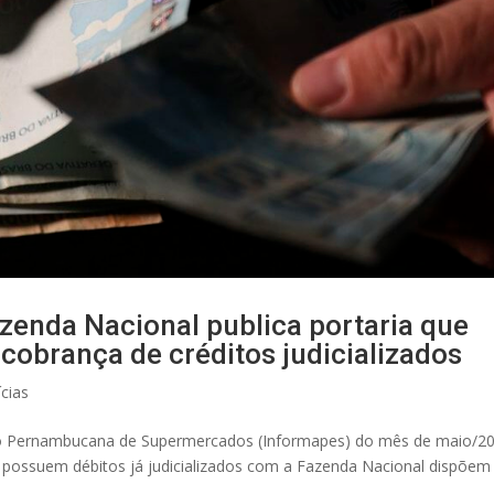
azenda Nacional publica portaria que
cobrança de créditos judicializados
cias
ão Pernambucana de Supermercados (Informapes) do mês de maio/20
ue possuem débitos já judicializados com a Fazenda Nacional dispõem