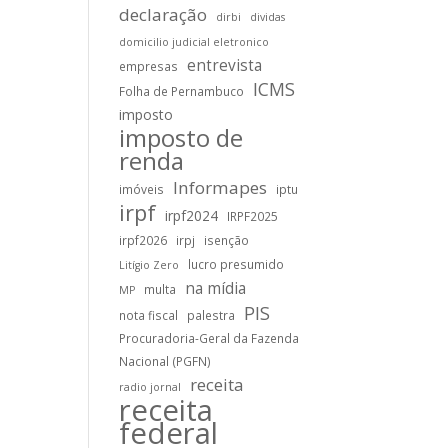
declaração
dirbi
dividas
domicilio judicial eletronico
entrevista
empresas
ICMS
Folha de Pernambuco
imposto
imposto de
renda
Informapes
imóveis
iptu
irpf
irpf2024
IRPF2025
irpf2026
irpj
isenção
lucro presumido
Litígio Zero
na mídia
multa
MP
PIS
nota fiscal
palestra
Procuradoria-Geral da Fazenda
Nacional (PGFN)
receita
radio jornal
receita
federal