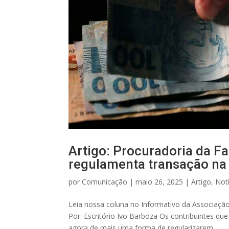
Artigo: Procuradoria da F
regulamenta transação na 
por
Comunicação
|
maio 26, 2025
|
Artigo
,
Notí
Leia nossa coluna no Informativo da Associaç
Por: Escritório Ivo Barboza Os contribuintes q
agora de mais uma forma de regularizarem...