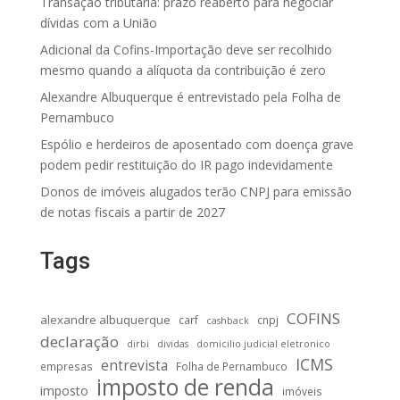
Transação tributária: prazo reaberto para negociar
dívidas com a União
Adicional da Cofins-Importação deve ser recolhido
mesmo quando a alíquota da contribuição é zero
Alexandre Albuquerque é entrevistado pela Folha de
Pernambuco
Espólio e herdeiros de aposentado com doença grave
podem pedir restituição do IR pago indevidamente
Donos de imóveis alugados terão CNPJ para emissão
de notas fiscais a partir de 2027
Tags
COFINS
alexandre albuquerque
carf
cnpj
cashback
declaração
dirbi
dividas
domicilio judicial eletronico
ICMS
entrevista
empresas
Folha de Pernambuco
imposto de renda
imposto
imóveis