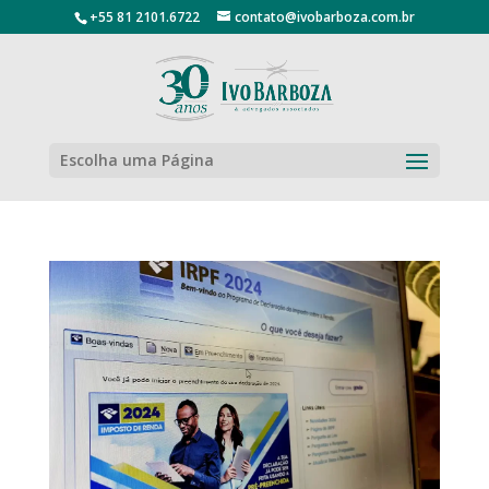
+55 81 2101.6722
contato@ivobarboza.com.br
Escolha uma Página