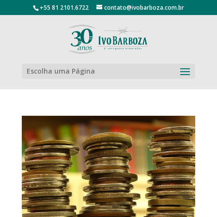
+55 81 2101.6722
contato@ivobarboza.com.br
Escolha uma Página