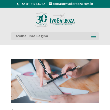
+55 81 2101.6722
contato@ivobarboza.com.br
Escolha uma Página