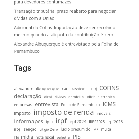
para devedores contumazes
Transação tributária: prazo reaberto para negociar
dívidas com a União
Adicional da Cofins-Importação deve ser recolhido
mesmo quando a alíquota da contribuição é zero
Alexandre Albuquerque é entrevistado pela Folha de
Pernambuco
Tags
COFINS
alexandre albuquerque
carf
cnpj
cashback
declaração
dirbi
dividas
domicilio judicial eletronico
ICMS
entrevista
empresas
Folha de Pernambuco
imposto de renda
imposto
imóveis
irpf
Informapes
irpf2024
iptu
IRPF2025
irpf2026
irpj
isenção
lucro presumido
multa
Litígio Zero
MP
PIS
na mídia
nota fiscal
palestra