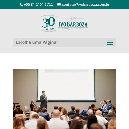
+55 81 2101.6722
contato@ivobarboza.com.br
Escolha uma Página