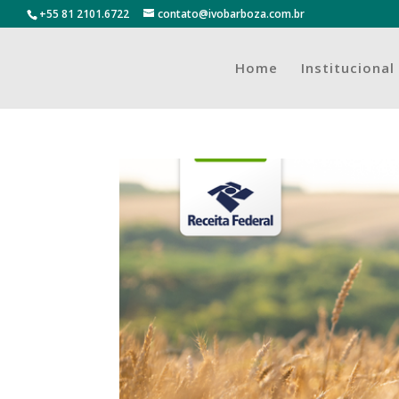
+55 81 2101.6722
contato@ivobarboza.com.br
Home
Institucional