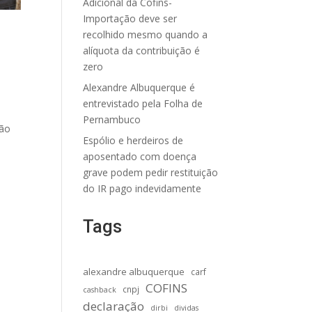
Adicional da Cofins-
Importação deve ser
recolhido mesmo quando a
alíquota da contribuição é
zero
Alexandre Albuquerque é
entrevistado pela Folha de
a
Pernambuco
ção
Espólio e herdeiros de
aposentado com doença
grave podem pedir restituição
do IR pago indevidamente
Tags
alexandre albuquerque
carf
COFINS
cnpj
cashback
declaração
dirbi
dividas