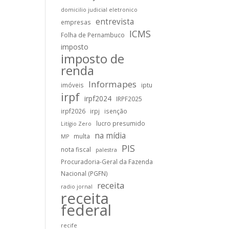
domicilio judicial eletronico
entrevista
empresas
ICMS
Folha de Pernambuco
imposto
imposto de
renda
Informapes
imóveis
iptu
irpf
irpf2024
IRPF2025
irpf2026
irpj
isenção
lucro presumido
Litígio Zero
na mídia
multa
MP
PIS
nota fiscal
palestra
Procuradoria-Geral da Fazenda
Nacional (PGFN)
receita
radio jornal
receita
federal
recife