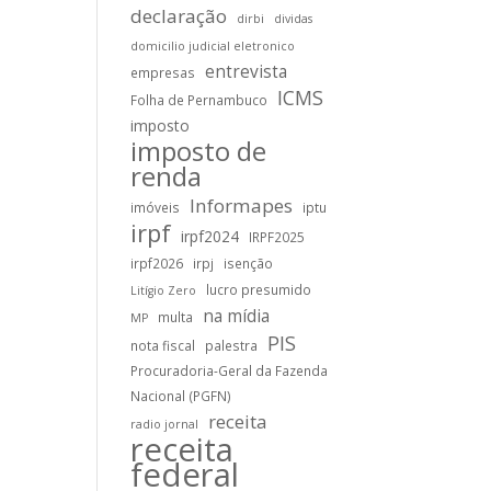
declaração
dirbi
dividas
domicilio judicial eletronico
entrevista
empresas
ICMS
Folha de Pernambuco
imposto
imposto de
renda
Informapes
imóveis
iptu
irpf
irpf2024
IRPF2025
irpf2026
irpj
isenção
lucro presumido
Litígio Zero
na mídia
multa
MP
PIS
nota fiscal
palestra
Procuradoria-Geral da Fazenda
Nacional (PGFN)
receita
radio jornal
receita
federal