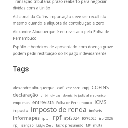
Transação tributária: prazo reaberto para negociar
dívidas com a União
Adicional da Cofins-Importação deve ser recolhido
mesmo quando a alíquota da contribuição é zero
Alexandre Albuquerque é entrevistado pela Folha de
Pernambuco
Espólio e herdeiros de aposentado com doença grave
podem pedir restituição do IR pago indevidamente
Tags
COFINS
alexandre albuquerque
carf
cnpj
cashback
declaração
dirbi
dividas
domicilio judicial eletronico
ICMS
entrevista
empresas
Folha de Pernambuco
imposto de renda
imposto
imóveis
irpf
Informapes
irpf2024
iptu
IRPF2025
irpf2026
irpj
isenção
lucro presumido
multa
Litígio Zero
MP