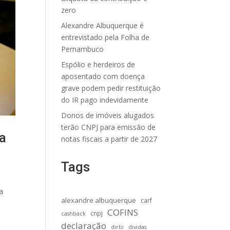
zero
Alexandre Albuquerque é
entrevistado pela Folha de
Pernambuco
Espólio e herdeiros de
aposentado com doença
grave podem pedir restituição
do IR pago indevidamente
Donos de imóveis alugados
terão CNPJ para emissão de
ta
notas fiscais a partir de 2027
Tags
a
alexandre albuquerque
carf
COFINS
cnpj
cashback
declaração
dirbi
dividas