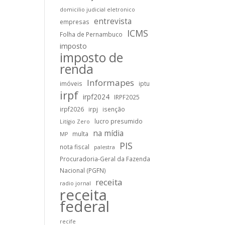
domicilio judicial eletronico
entrevista
empresas
ICMS
Folha de Pernambuco
imposto
imposto de
renda
Informapes
imóveis
iptu
irpf
irpf2024
IRPF2025
irpf2026
irpj
isenção
lucro presumido
Litígio Zero
na mídia
multa
MP
PIS
nota fiscal
palestra
Procuradoria-Geral da Fazenda
Nacional (PGFN)
receita
radio jornal
receita
federal
recife