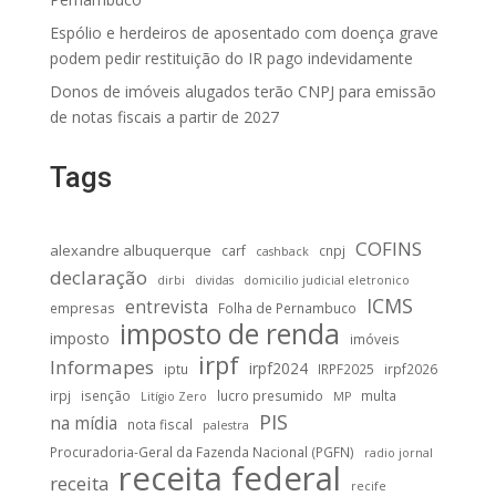
Espólio e herdeiros de aposentado com doença grave
podem pedir restituição do IR pago indevidamente
Donos de imóveis alugados terão CNPJ para emissão
de notas fiscais a partir de 2027
Tags
COFINS
alexandre albuquerque
carf
cnpj
cashback
declaração
dirbi
dividas
domicilio judicial eletronico
ICMS
entrevista
empresas
Folha de Pernambuco
imposto de renda
imposto
imóveis
irpf
Informapes
irpf2024
iptu
IRPF2025
irpf2026
irpj
isenção
lucro presumido
multa
Litígio Zero
MP
PIS
na mídia
nota fiscal
palestra
Procuradoria-Geral da Fazenda Nacional (PGFN)
radio jornal
receita federal
receita
recife