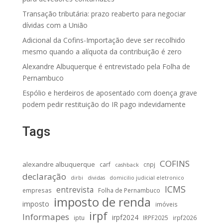
Transação tributária: prazo reaberto para negociar
dívidas com a União
Adicional da Cofins-Importação deve ser recolhido
mesmo quando a alíquota da contribuição é zero
Alexandre Albuquerque é entrevistado pela Folha de
Pernambuco
Espólio e herdeiros de aposentado com doença grave
podem pedir restituição do IR pago indevidamente
Tags
COFINS
alexandre albuquerque
carf
cnpj
cashback
declaração
dirbi
dividas
domicilio judicial eletronico
ICMS
entrevista
empresas
Folha de Pernambuco
imposto de renda
imposto
imóveis
irpf
Informapes
irpf2024
iptu
IRPF2025
irpf2026