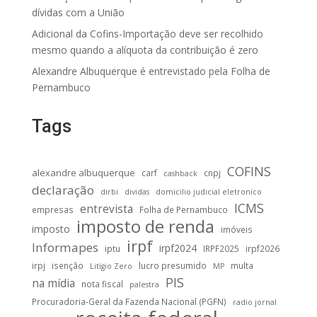
dívidas com a União
Adicional da Cofins-Importação deve ser recolhido
mesmo quando a alíquota da contribuição é zero
Alexandre Albuquerque é entrevistado pela Folha de
Pernambuco
Tags
COFINS
alexandre albuquerque
carf
cnpj
cashback
declaração
dirbi
dividas
domicilio judicial eletronico
ICMS
entrevista
empresas
Folha de Pernambuco
imposto de renda
imposto
imóveis
irpf
Informapes
irpf2024
iptu
IRPF2025
irpf2026
irpj
isenção
lucro presumido
multa
Litígio Zero
MP
PIS
na mídia
nota fiscal
palestra
Procuradoria-Geral da Fazenda Nacional (PGFN)
radio jornal