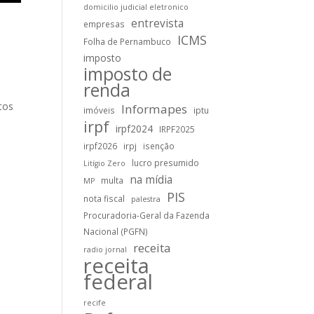
domicilio judicial eletronico
entrevista
empresas
ICMS
Folha de Pernambuco
imposto
imposto de
renda
tos
Informapes
imóveis
iptu
irpf
irpf2024
IRPF2025
irpf2026
irpj
isenção
lucro presumido
Litígio Zero
na mídia
multa
MP
PIS
nota fiscal
palestra
Procuradoria-Geral da Fazenda
Nacional (PGFN)
receita
radio jornal
receita
federal
recife