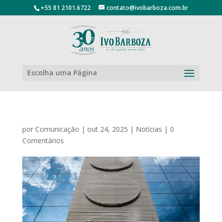
+55 81 2101.6722
contato@ivobarboza.com.br
Escolha uma Página
por
Comunicação
|
out 24, 2025
|
Notícias
|
0
Comentários