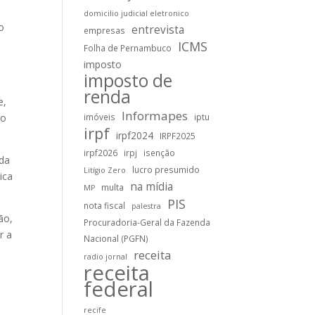
domicilio judicial eletronico
o
entrevista
empresas
ICMS
Folha de Pernambuco
imposto
imposto de
renda
e,
Informapes
co
imóveis
iptu
irpf
irpf2024
IRPF2025
irpf2026
irpj
isenção
 da
lucro presumido
Litígio Zero
ica
na mídia
multa
MP
PIS
nota fiscal
palestra
ão,
Procuradoria-Geral da Fazenda
r a
Nacional (PGFN)
receita
radio jornal
receita
federal
recife