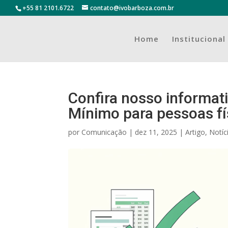
+55 81 2101.6722
contato@ivobarboza.com.br
Home
Institucional
Confira nosso informat
Mínimo para pessoas fís
por
Comunicação
|
dez 11, 2025
|
Artigo
,
Notíc