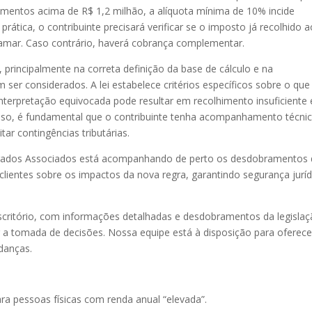
dimentos acima de R$ 1,2 milhão, a alíquota mínima de 10% incide
ática, o contribuinte precisará verificar se o imposto já recolhido a
atamar. Caso contrário, haverá cobrança complementar.
rincipalmente na correta definição da base de cálculo e na
 ser considerados. A lei estabelece critérios específicos sobre o que
 interpretação equivocada pode resultar em recolhimento insuficiente 
sso, é fundamental que o contribuinte tenha acompanhamento técni
ar contingências tributárias.
ogados Associados está acompanhando de perto os desdobramentos
 clientes sobre os impactos da nova regra, garantindo segurança juríd
escritório, com informações detalhadas e desdobramentos da legislaç
r a tomada de decisões. N
ossa equipe está à disposição para oferece
udanças.
ra pessoas físicas com renda anual “elevada”.