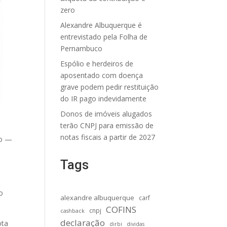
zero
Alexandre Albuquerque é
entrevistado pela Folha de
Pernambuco
Espólio e herdeiros de
aposentado com doença
grave podem pedir restituição
do IR pago indevidamente
Donos de imóveis alugados
terão CNPJ para emissão de
notas fiscais a partir de 2027
no —
e
Tags
o
alexandre albuquerque
carf
COFINS
cnpj
cashback
declaração
ota
dirbi
dividas