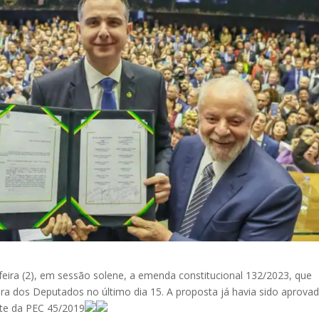
eira (2), em sessão solene, a emenda constitucional 132/2023, que
mara dos Deputados no último dia 15. A proposta já havia sido aprova
te da PEC 45/2019