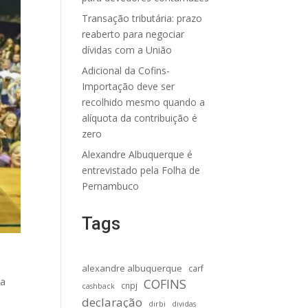
Transação tributária: prazo
reaberto para negociar
dívidas com a União
Adicional da Cofins-
Importação deve ser
recolhido mesmo quando a
alíquota da contribuição é
zero
Alexandre Albuquerque é
entrevistado pela Folha de
Pernambuco
Tags
alexandre albuquerque
carf
da
COFINS
cnpj
cashback
declaração
dirbi
dividas