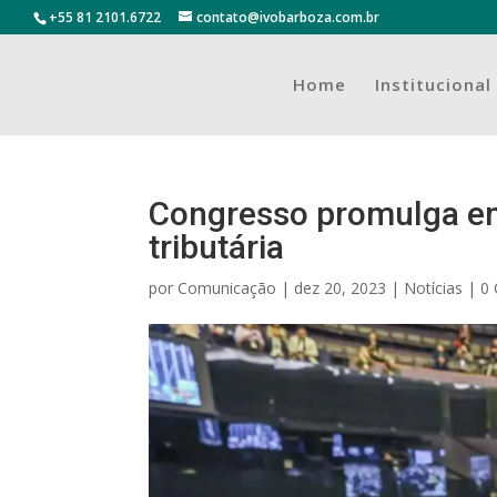
+55 81 2101.6722
contato@ivobarboza.com.br
Home
Institucional
Congresso promulga em
tributária
por
Comunicação
|
dez 20, 2023
|
Notícias
|
0