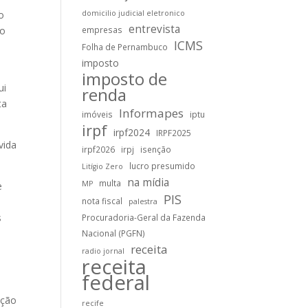
o
domicilio judicial eletronico
entrevista
to
empresas
ICMS
Folha de Pernambuco
imposto
á
imposto de
ui
renda
ta
Informapes
imóveis
iptu
irpf
irpf2024
IRPF2025
vida
irpf2026
irpj
isenção
lucro presumido
Litígio Zero
na mídia
multa
MP
e
PIS
nota fiscal
palestra
s
Procuradoria-Geral da Fazenda
Nacional (PGFN)
receita
radio jornal
receita
federal
ação
recife