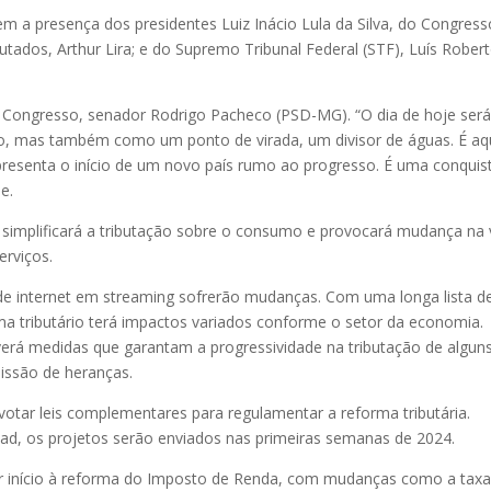
em a presença dos presidentes Luiz Inácio Lula da Silva, do Congress
ados, Arthur Lira; e do Supremo Tribunal Federal (STF), Luís Rober
o Congresso, senador Rodrigo Pacheco (PSD-MG). “O dia de hoje ser
, mas também como um ponto de virada, um divisor de águas. É aq
epresenta o início de um novo país rumo ao progresso. É uma conquis
e.
a simplificará a tributação sobre o consumo e provocará mudança na 
erviços.
 de internet em streaming sofrerão mudanças. Com uma longa lista d
ema tributário terá impactos variados conforme o setor da economia.
averá medidas que garantam a progressividade na tributação de algun
missão de heranças.
otar leis complementares para regulamentar a reforma tributária.
d, os projetos serão enviados nas primeiras semanas de 2024.
 início à reforma do Imposto de Renda, com mudanças como a tax