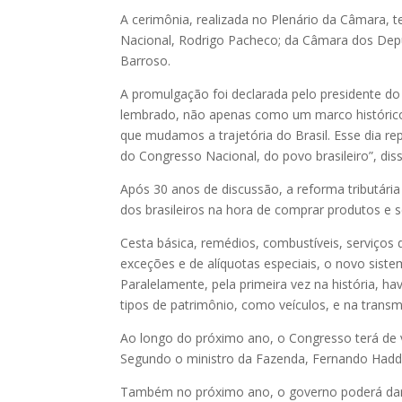
A cerimônia, realizada no Plenário da Câmara, t
Nacional, Rodrigo Pacheco; da Câmara dos Deput
Barroso.
A promulgação foi declarada pelo presidente d
lembrado, não apenas como um marco histórico
que mudamos a trajetória do Brasil. Esse dia r
do Congresso Nacional, do povo brasileiro”, diss
Após 30 anos de discussão, a reforma tributári
dos brasileiros na hora de comprar produtos e s
Cesta básica, remédios, combustíveis, serviços
exceções e de alíquotas especiais, o novo sist
Paralelamente, pela primeira vez na história, h
tipos de patrimônio, como veículos, e na trans
Ao longo do próximo ano, o Congresso terá de v
Segundo o ministro da Fazenda, Fernando Hadda
Também no próximo ano, o governo poderá dar