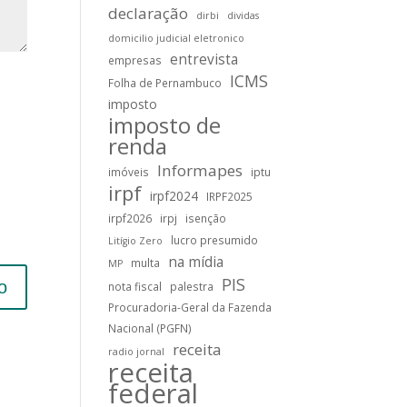
declaração
dirbi
dividas
domicilio judicial eletronico
entrevista
empresas
ICMS
Folha de Pernambuco
imposto
imposto de
renda
Informapes
imóveis
iptu
irpf
irpf2024
IRPF2025
irpf2026
irpj
isenção
lucro presumido
Litígio Zero
na mídia
multa
MP
PIS
nota fiscal
palestra
Procuradoria-Geral da Fazenda
Nacional (PGFN)
receita
radio jornal
receita
federal