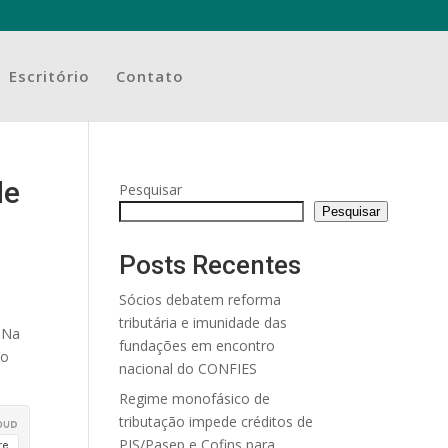
Escritório
Contato
de
Pesquisar
Pesquisar
Posts Recentes
Sócios debatem reforma
tributária e imunidade das
. Na
fundações em encontro
ão
nacional do CONFIES
Regime monofásico de
tributação impede créditos de
PIS/Pasep e Cofins para