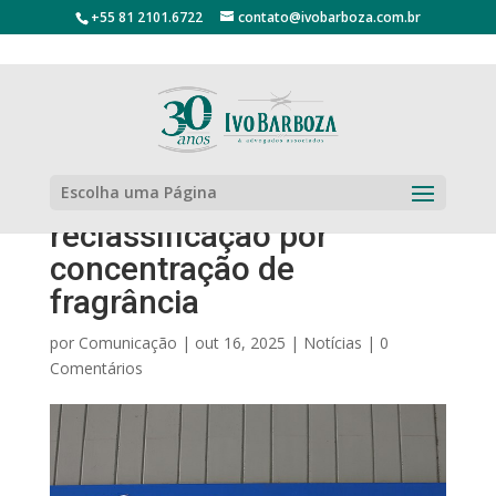
+55 81 2101.6722
contato@ivobarboza.com.br
IPI sobre cosméticos:
Escolha uma Página
decisão do CARF limita
reclassificação por
concentração de
fragrância
por
Comunicação
|
out 16, 2025
|
Notícias
|
0
Comentários