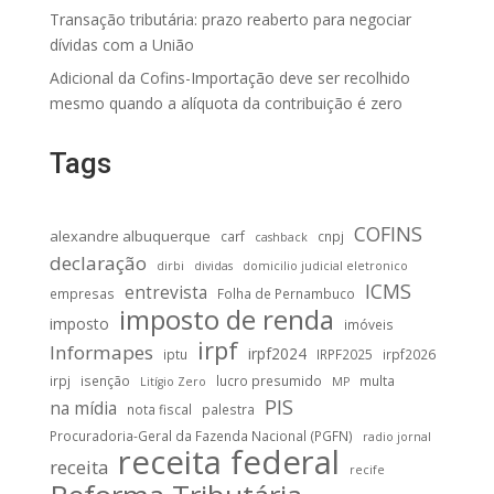
Transação tributária: prazo reaberto para negociar
dívidas com a União
Adicional da Cofins-Importação deve ser recolhido
mesmo quando a alíquota da contribuição é zero
Tags
COFINS
alexandre albuquerque
carf
cnpj
cashback
declaração
dirbi
dividas
domicilio judicial eletronico
ICMS
entrevista
empresas
Folha de Pernambuco
imposto de renda
imposto
imóveis
irpf
Informapes
irpf2024
iptu
IRPF2025
irpf2026
irpj
isenção
lucro presumido
multa
Litígio Zero
MP
PIS
na mídia
nota fiscal
palestra
Procuradoria-Geral da Fazenda Nacional (PGFN)
radio jornal
receita federal
receita
recife