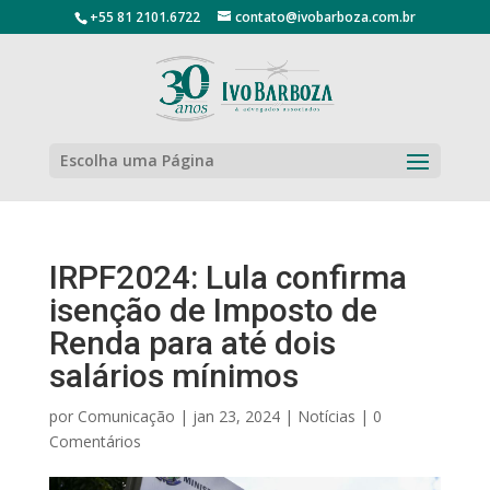
+55 81 2101.6722
contato@ivobarboza.com.br
Escolha uma Página
IRPF2024: Lula confirma
isenção de Imposto de
Renda para até dois
salários mínimos
por
Comunicação
|
jan 23, 2024
|
Notícias
|
0
Comentários