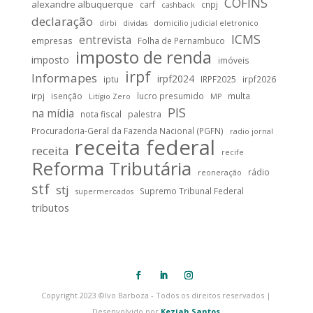
COFINS
alexandre albuquerque
carf
cnpj
cashback
declaração
dirbi
dividas
domicilio judicial eletronico
ICMS
entrevista
empresas
Folha de Pernambuco
imposto de renda
imposto
imóveis
irpf
Informapes
irpf2024
iptu
IRPF2025
irpf2026
irpj
isenção
lucro presumido
multa
Litígio Zero
MP
PIS
na mídia
nota fiscal
palestra
Procuradoria-Geral da Fazenda Nacional (PGFN)
radio jornal
receita federal
receita
recife
Reforma Tributária
rádio
reoneração
stf
stj
Supremo Tribunal Federal
supermercados
tributos
Copyright 2023 ©Ivo Barboza - Todos os direitos reservados |
Desenvolvido por
Keziah Santos