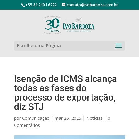
+55 81 2101.6722
contato@ivobarboza.com.br
Escolha uma Página
Isenção de ICMS alcança
todas as fases do
processo de exportação,
diz STJ
por
Comunicação
|
mar 26, 2025
|
Notícias
|
0
Comentários