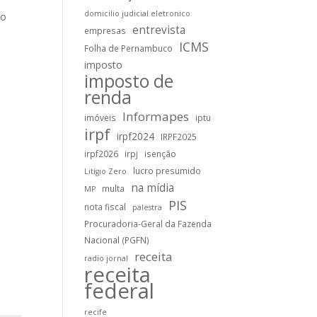
domicilio judicial eletronico
io
entrevista
empresas
ICMS
Folha de Pernambuco
imposto
imposto de
renda
Informapes
imóveis
iptu
irpf
irpf2024
IRPF2025
a
irpf2026
irpj
isenção
lucro presumido
Litígio Zero
na mídia
multa
MP
PIS
nota fiscal
palestra
Procuradoria-Geral da Fazenda
Nacional (PGFN)
receita
radio jornal
receita
federal
recife