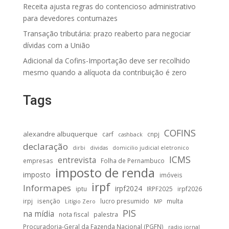
Receita ajusta regras do contencioso administrativo
para devedores contumazes
Transação tributária: prazo reaberto para negociar
dívidas com a União
Adicional da Cofins-Importação deve ser recolhido
mesmo quando a alíquota da contribuição é zero
Tags
COFINS
alexandre albuquerque
carf
cnpj
cashback
declaração
dirbi
dividas
domicilio judicial eletronico
ICMS
entrevista
empresas
Folha de Pernambuco
imposto de renda
imposto
imóveis
irpf
Informapes
irpf2024
iptu
IRPF2025
irpf2026
irpj
isenção
lucro presumido
multa
Litígio Zero
MP
PIS
na mídia
nota fiscal
palestra
Procuradoria-Geral da Fazenda Nacional (PGFN)
radio jornal