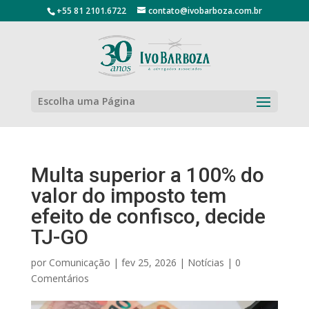
+55 81 2101.6722
contato@ivobarboza.com.br
Escolha uma Página
Multa superior a 100% do
valor do imposto tem
efeito de confisco, decide
TJ-GO
por
Comunicação
|
fev 25, 2026
|
Notícias
|
0
Comentários